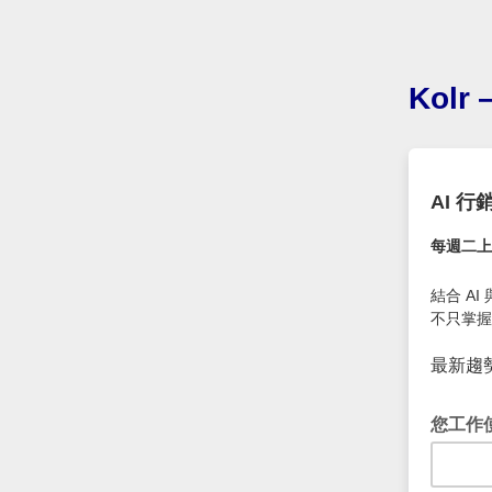
Kolr
AI 
每週二上
結合 A
不只掌握
最新趨
您工作使